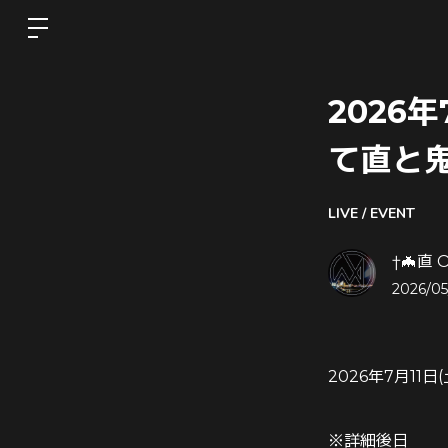
2026
て直と
LIVE / EVENT
†🦇直 O
2026/05
2026年7月1
※詳細後日