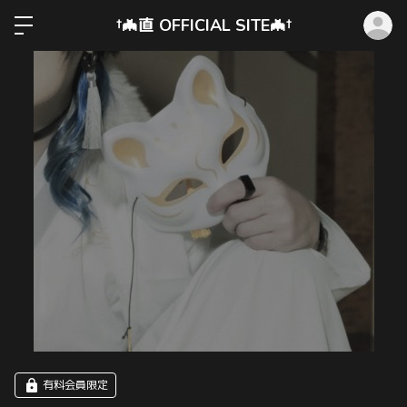
ロ
†🦇直 OFFICIAL SITE🦇†
有料会員限定