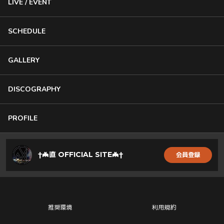
LIVE / EVENT
SCHEDULE
GALLERY
DISCOGRAPHY
PROFILE
†🦇直 OFFICIAL SITE🦇†
会員登録
推奨環境
利用規約