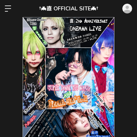
ロ
†🦇直 OFFICIAL SITE🦇†